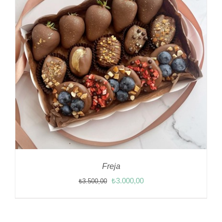
Freja
Orijinal
Şu
₺
3.000,00
₺
3.500,00
fiyat:
andaki
₺3.500,00.
fiyat:
₺3.000,00.