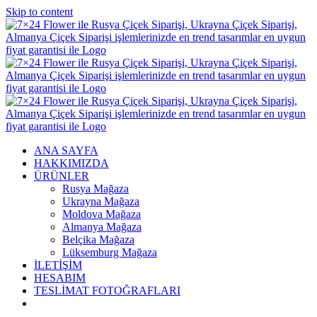
Skip to content
ANA SAYFA
HAKKIMIZDA
ÜRÜNLER
Rusya Mağaza
Ukrayna Mağaza
Moldova Mağaza
Almanya Mağaza
Belçika Mağaza
Lüksemburg Mağaza
İLETİŞİM
HESABIM
TESLİMAT FOTOĞRAFLARI