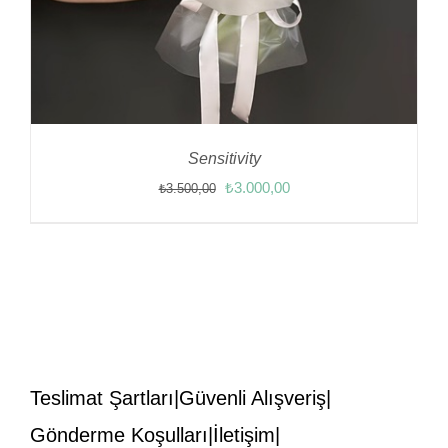
Sensitivity
Orijinal
Şu
₺
3.000,00
₺
3.500,00
fiyat:
andaki
₺3.500,00.
fiyat:
₺3.000,00.
Teslimat Şartları
Güvenli Alışveriş
Gönderme Koşulları
İletişim