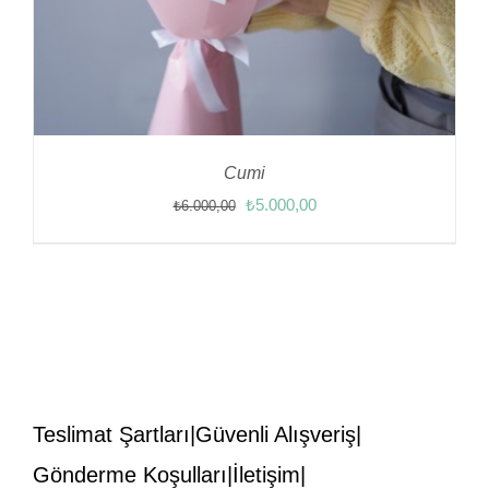
Cumi
Orijinal
Şu
₺
5.000,00
₺
6.000,00
fiyat:
andaki
₺6.000,00.
fiyat:
₺5.000,00.
Teslimat Şartları
Güvenli Alışveriş
Gönderme Koşulları
İletişim