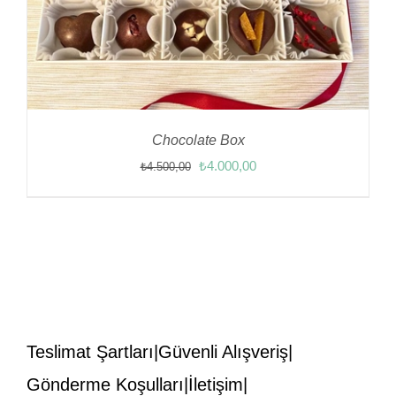
Chocolate Box
Orijinal
Şu
₺
4.000,00
₺
4.500,00
fiyat:
andaki
₺4.500,00.
fiyat:
₺4.000,00.
Teslimat Şartları
Güvenli Alışveriş
Gönderme Koşulları
İletişim