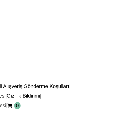
i Alışveriş
Gönderme Koşulları
esi
Gizlilik Bildirimi
esi
0