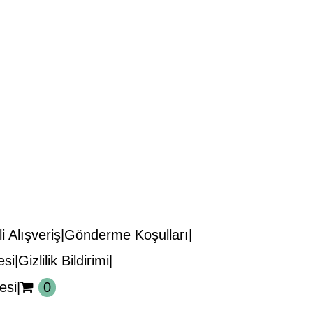
i Alışveriş
Gönderme Koşulları
esi
Gizlilik Bildirimi
esi
0