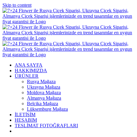
Skip to content
ANA SAYFA
HAKKIMIZDA
ÜRÜNLER
Rusya Mağaza
Ukrayna Mağaza
Moldova Mağaza
Almanya Mağaza
Belçika Mağaza
Lüksemburg Mağaza
İLETİŞİM
HESABIM
TESLİMAT FOTOĞRAFLARI