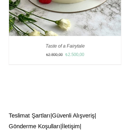
Taste of a Fairytale
Orijinal
Şu
₺
2.500,00
₺
2.800,00
fiyat:
andaki
₺2.800,00.
fiyat:
₺2.500,00.
Teslimat Şartları
Güvenli Alışveriş
Gönderme Koşulları
İletişim