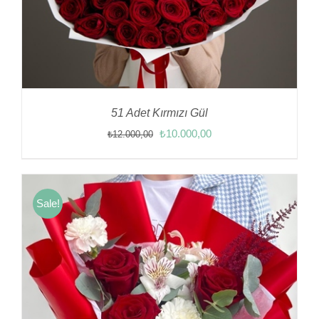
51 Adet Kırmızı Gül
Orijinal
Şu
₺
10.000,00
₺
12.000,00
fiyat:
andaki
₺12.000,00.
fiyat:
₺10.000,00.
Sale!