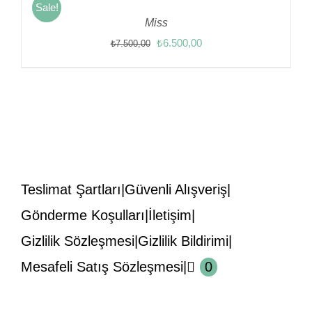
Sale!
Miss
Orijinal
Şu
₺
6.500,00
₺
7.500,00
fiyat:
andaki
₺7.500,00.
fiyat:
₺6.500,00.
Teslimat Şartları
Güvenli Alışveriş
Gönderme Koşulları
İletişim
Gizlilik Sözleşmesi
Gizlilik Bildirimi
Mesafeli Satış Sözleşmesi
0