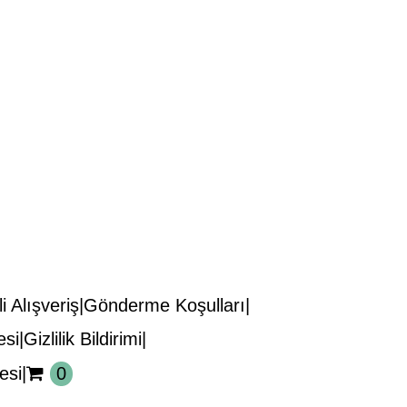
i Alışveriş
Gönderme Koşulları
esi
Gizlilik Bildirimi
esi
0