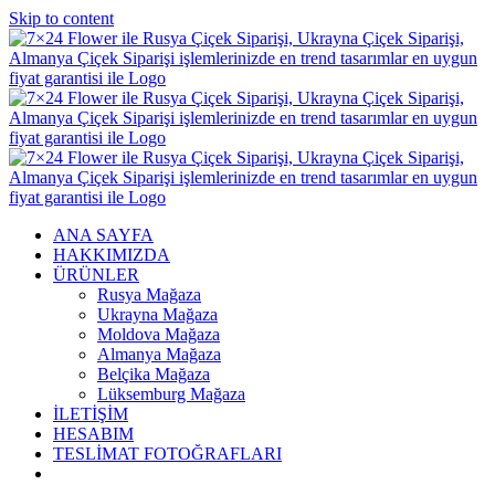
Skip to content
ANA SAYFA
HAKKIMIZDA
ÜRÜNLER
Rusya Mağaza
Ukrayna Mağaza
Moldova Mağaza
Almanya Mağaza
Belçika Mağaza
Lüksemburg Mağaza
İLETİŞİM
HESABIM
TESLİMAT FOTOĞRAFLARI