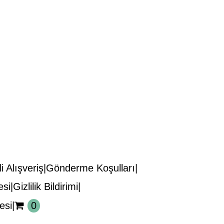
i Alışveriş
Gönderme Koşulları
esi
Gizlilik Bildirimi
esi
0