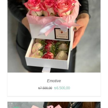
Emotive
Orijinal
Şu
₺
6.500,00
₺
7.500,00
fiyat:
andaki
₺7.500,00.
fiyat:
₺6.500,00.