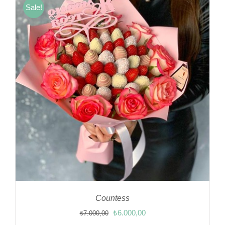
Sale!
Countess
Orijinal
Şu
₺
6.000,00
₺
7.000,00