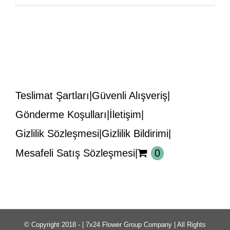
fiyat:
andaki
₺7.000,00.
fiyat:
₺6.000,00.
Teslimat Şartları
Güvenli Alışveriş
Gönderme Koşulları
İletişim
Gizlilik Sözleşmesi
Gizlilik Bildirimi
Mesafeli Satış Sözleşmesi
0
© Copyright 2018 -
| 7x24 Flower Group Company | All Rights