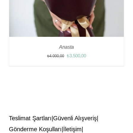
Anasta
Orijinal
Şu
₺
3.500,00
₺
4.000,00
fiyat:
andaki
₺4.000,00.
fiyat:
₺3.500,00.
Teslimat Şartları
Güvenli Alışveriş
Gönderme Koşulları
İletişim