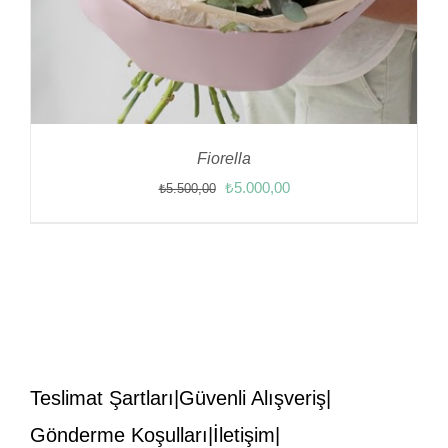
Fiorella
Orijinal
Şu
₺
5.000,00
₺
5.500,00
fiyat:
andaki
₺5.500,00.
fiyat:
₺5.000,00.
Teslimat Şartları
Güvenli Alışveriş
Gönderme Koşulları
İletişim