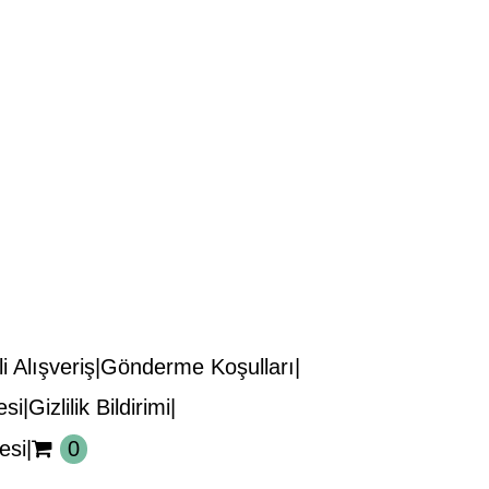
i Alışveriş
Gönderme Koşulları
esi
Gizlilik Bildirimi
esi
0