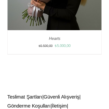
Hearts
Orijinal
Şu
₺
5.000,00
₺
5.500,00
fiyat:
andaki
₺5.500,00.
fiyat:
₺5.000,00.
Teslimat Şartları
Güvenli Alışveriş
Gönderme Koşulları
İletişim