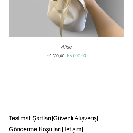
Alise
Orijinal
Şu
₺
5.000,00
₺
5.500,00
fiyat:
andaki
₺5.500,00.
fiyat:
₺5.000,00.
Teslimat Şartları
Güvenli Alışveriş
Gönderme Koşulları
İletişim