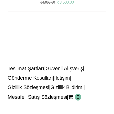
Orijinal
Şu
₺
3.500,00
₺
4.000,00
fiyat:
andaki
₺4.000,00.
fiyat:
₺3.500,00.
Teslimat Şartları
Güvenli Alışveriş
Gönderme Koşulları
İletişim
Gizlilik Sözleşmesi
Gizlilik Bildirimi
Mesafeli Satış Sözleşmesi
0