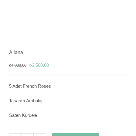
Aliana
Orijinal
Şu
₺
3.500,00
₺
4.000,00
fiyat:
andaki
₺4.000,00.
fiyat:
5 Adet French Roses
₺3.500,00.
Tasarım Ambalaj
Saten Kurdele