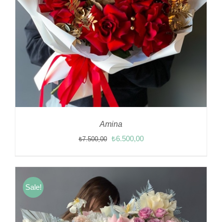
Amina
Orijinal
Şu
₺
6.500,00
₺
7.500,00
fiyat:
andaki
₺7.500,00.
fiyat:
₺6.500,00.
Sale!