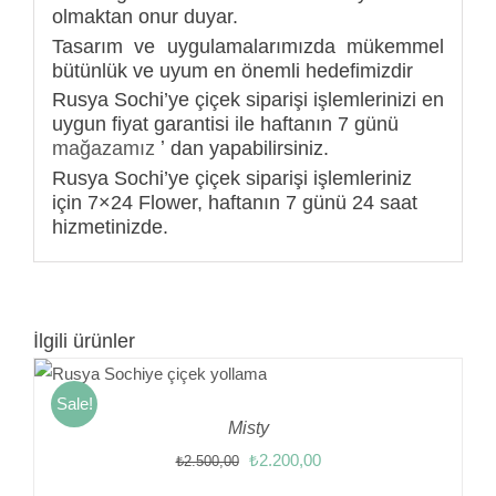
olmaktan onur duyar.
Tasarım ve uygulamalarımızda mükemmel
bütünlük ve uyum en önemli hedefimizdir
Rusya Sochi’ye çiçek siparişi işlemlerinizi en
uygun fiyat garantisi ile haftanın 7 günü
mağazamız
ʼ dan yapabilirsiniz.
Rusya Sochi’ye çiçek siparişi işlemleriniz
için 7×24 Flower, haftanın 7 günü 24 saat
hizmetinizde.
İlgili ürünler
Sale!
Misty
Orijinal
Şu
₺
2.200,00
₺
2.500,00
fiyat:
andaki