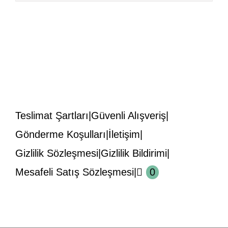
₺2.500,00.
fiyat:
₺2.200,00.
Teslimat Şartları
Güvenli Alışveriş
Gönderme Koşulları
İletişim
Gizlilik Sözleşmesi
Gizlilik Bildirimi
Mesafeli Satış Sözleşmesi
0