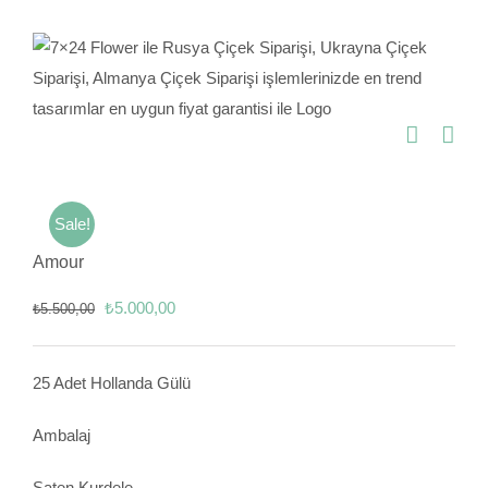
Skip
to
content
Sale!
Amour
Orijinal
Şu
₺
5.000,00
₺
5.500,00
fiyat:
andaki
₺5.500,00.
fiyat:
25 Adet Hollanda Gülü
₺5.000,00.
Ambalaj
Saten Kurdele