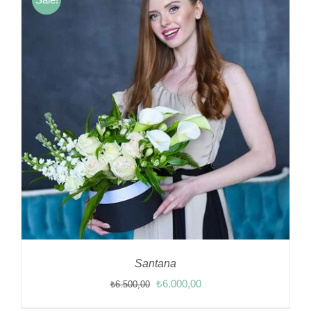
Santana
Orijinal
Şu
₺
6.000,00
₺
6.500,00
fiyat:
andaki