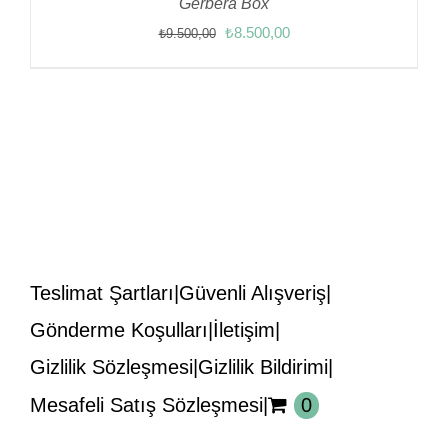
Gerbera Box
Orijinal
Şu
₺
8.500,00
₺
9.500,00
fiyat:
andaki
₺9.500,00.
fiyat:
₺8.500,00.
Teslimat Şartları
Güvenli Alışveriş
Gönderme Koşulları
İletişim
Gizlilik Sözleşmesi
Gizlilik Bildirimi
Mesafeli Satış Sözleşmesi
0