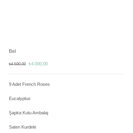
Bel
Orijinal
Şu
₺
4.000,00
₺
4.500,00
fiyat:
andaki
₺4.500,00.
fiyat:
9 Adet French Roses
₺4.000,00.
Eucalyptus
Şapka Kutu Ambalaj
Saten Kurdele