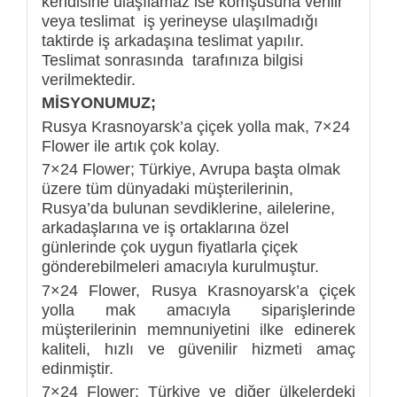
kendisine ulaşılamaz ise komşusuna verilir
veya teslimat iş yerineyse ulaşılmadığı
taktirde iş arkadaşına teslimat yapılır.
Teslimat sonrasında tarafınıza bilgisi
verilmektedir.
MİSYONUMUZ;
Rusya Krasnoyarsk’a çiçek yolla mak, 7×24
Flower ile artık çok kolay.
7×24 Flower; Türkiye, Avrupa başta olmak
üzere tüm dünyadaki müşterilerinin,
Rusya’da bulunan sevdiklerine, ailelerine,
arkadaşlarına ve iş ortaklarına özel
günlerinde çok uygun fiyatlarla çiçek
gönderebilmeleri amacıyla kurulmuştur.
7×24 Flower, Rusya Krasnoyarsk’a çiçek
yolla mak amacıyla siparişlerinde
müşterilerinin memnuniyetini ilke edinerek
kaliteli, hızlı ve güvenilir hizmeti amaç
edinmiştir.
7×24 Flower; Türkiye ve diğer ülkelerdeki