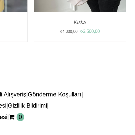
Kiska
Orijinal
Şu
₺
3.500,00
₺
4.000,00
fiyat:
andaki
₺4.000,00.
fiyat:
₺3.500,00.
i Alışveriş
Gönderme Koşulları
esi
Gizlilik Bildirimi
esi
0