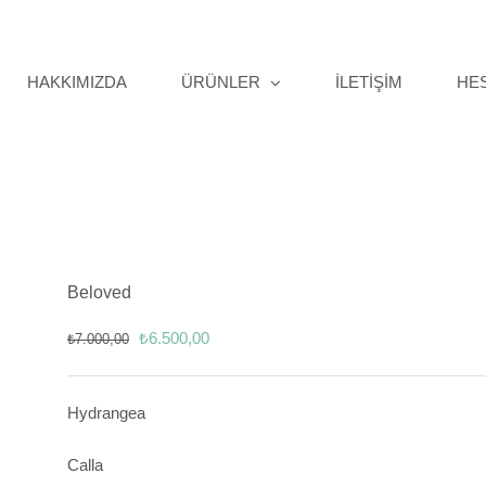
HAKKIMIZDA
ÜRÜNLER
İLETİŞİM
HE
Beloved
Orijinal
Şu
₺
6.500,00
₺
7.000,00
fiyat:
andaki
₺7.000,00.
fiyat:
Hydrangea
₺6.500,00.
Calla