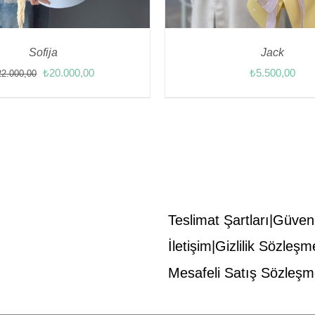
Sofija
Jack
Orijinal
Şu
₺
20.000,00
₺
5.500,00
22.000,00
fiyat:
andaki
₺22.000,00.
fiyat:
₺20.000,00.
Teslimat Şartları
Güvenl
İletişim
Gizlilik Sözleşm
Mesafeli Satış Sözleşm