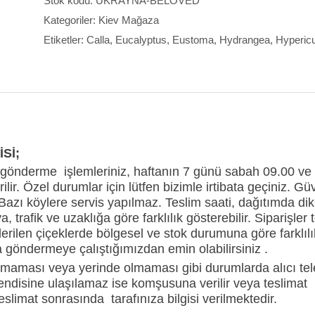
Stok kodu:
UKRAYNA-BELOVED
Kategoriler:
Kiev Mağaza
Etiketler:
Calla
,
Eucalyptus
,
Eustoma
,
Hydrangea
,
Hyperic
Sİ;
gönderme işlemleriniz, haftanın 7 günü sabah 09.00 ve
irilir. Özel durumlar için lütfen bizimle irtibata geçiniz.
Bazı köylere servis yapılmaz. Teslim saati, dağıtımda dikka
va, trafik ve uzaklığa göre farklılık gösterebilir. Siparişl
erilen çiçeklerde bölgesel ve stok durumuna göre farklılıkl
a göndermeye çalıştığımızdan emin olabilirsiniz .
çmaması veya yerinde olmaması gibi durumlarda alıcı tele
ndisine ulaşılamaz ise komşusuna verilir veya teslimat i
Teslimat sonrasında tarafınıza bilgisi verilmektedir.