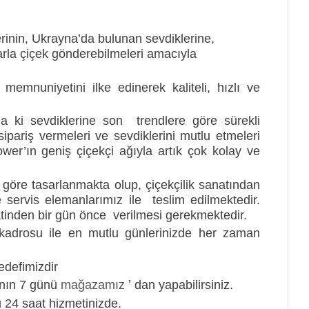
inin, Ukrayna’da bulunan sevdiklerine,
larla çiçek gönderebilmeleri amacıyla
emnuniyetini ilke edinerek kaliteli, hızlı ve
da ki sevdiklerine son trendlere göre sürekli
ipariş vermeleri ve sevdiklerini mutlu etmeleri
er’ın geniş çiçekçi ağıyla artık çok kolay ve
göre tasarlanmakta olup, çiçekçilik sanatından
e servis elemanlarımız ile teslim edilmektedir.
atinden bir gün önce verilmesi gerekmektedir.
onel kadrosu ile en mutlu günlerinizde her zaman
defimizdir
anın 7 günü
mağazamız
ʼ dan yapabilirsiniz.
 24 saat hizmetinizde.