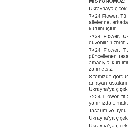
MİSYONUMUZ;
Ukraynaya çiçek g
7×24 Flower; Tür
ailelerine, arkad
kurulmuştur.
7×24 Flower, Ukr
güvenilir hizmeti
7×24 Flower; Tür
güncellenen tasa
amacıyla kurulmu
zahmetsiz.
Sitemizde gördüğ
anlayan ustaları
Ukrayna’ya çiçek
7×24 Flower titiz
yanınızda olmakt
Tasarım ve uygu
Ukrayna’ya çiçek 
Ukrayna’ya çiçek