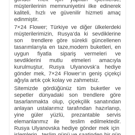
müşterilerinin memnuniyetini ilke edinerek
kaliteli, hızlı ve güvenilir hizmeti amaç
edinmiştir.
7×24 Flower; Türkiye ve diğer ülkelerdeki
müşterilerimizin, Rusya’da ki sevdiklerine
son trendlere göre sürekli güncellenen
tasarımlarıyla en taze,modern buketleri, en
uygun fiyatla sipariş vermeleri ve
sevdiklerini mutlu etmeleri amacıyla
kurulmuştur, Rusya Ulyanovsk’a hediye
gönder mek, 7×24 Flower’ın geniş çiçekçi
ağıyla artık çok kolay ve zahmetsiz.
Sitemizde gördüğünüz tüm buketler ve
sepetler dünyadaki son trendlere göre
tasarlanmakta olup, çiçekçilik sanatından
anlayan ustalarımız tarafından hazırlanıp,
yine güler yüzlü, prezantable servis
elemanlarımız ile teslim edilmektedir.
Rusya Ulyanovska hediye gönder mek için
işlemlerin, teslim günü ve saatinden bir gün