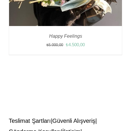
Happy Feelings
Orijinal
Şu
₺
4.500,00
₺
5.000,00
fiyat:
andaki
₺5.000,00.
fiyat:
₺4.500,00.
Teslimat Şartları
Güvenli Alışveriş