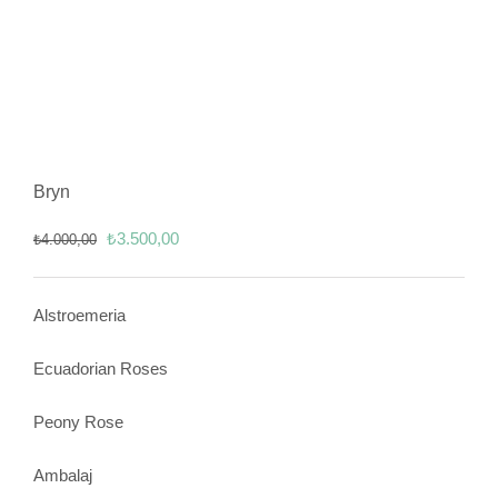
Bryn
Orijinal
Şu
₺
3.500,00
₺
4.000,00
fiyat:
andaki
₺4.000,00.
fiyat:
Alstroemeria
₺3.500,00.
Ecuadorian Roses
Peony Rose
Ambalaj