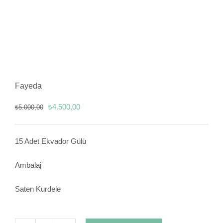
Fayeda
Orijinal
Şu
₺
4.500,00
₺
5.000,00
fiyat:
andaki
₺5.000,00.
fiyat:
15 Adet Ekvador Gülü
₺4.500,00.
Ambalaj
Saten Kurdele