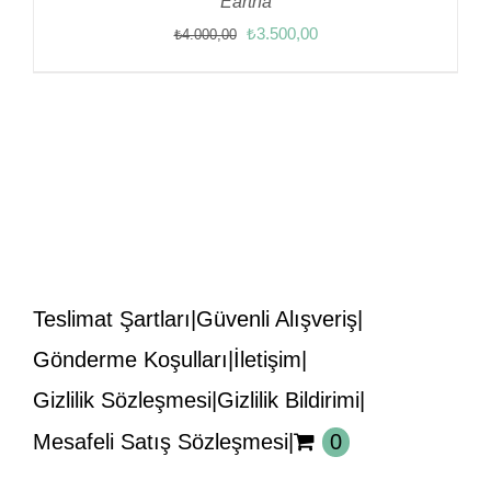
Eartha
Orijinal
Şu
₺
3.500,00
₺
4.000,00
fiyat:
andaki
₺4.000,00.
fiyat:
₺3.500,00.
Teslimat Şartları
Güvenli Alışveriş
Gönderme Koşulları
İletişim
Gizlilik Sözleşmesi
Gizlilik Bildirimi
Mesafeli Satış Sözleşmesi
0