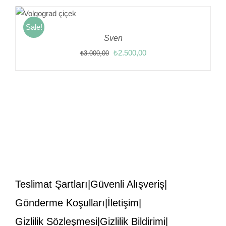
₺7.000,00.
fiyat:
₺6.000,00.
Sale!
Sven
Orijinal
Şu
₺
2.500,00
₺
3.000,00
fiyat:
andaki
₺3.000,00.
fiyat:
₺2.500,00.
Teslimat Şartları
Güvenli Alışveriş
Gönderme Koşulları
İletişim
Gizlilik Sözleşmesi
Gizlilik Bildirimi