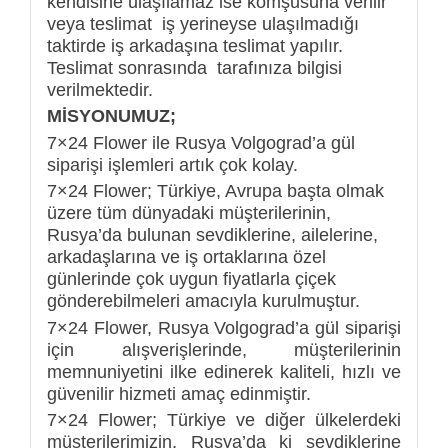
kendisine ulaşılamaz ise komşusuna verilir
veya teslimat iş yerineyse ulaşılmadığı
taktirde iş arkadaşına teslimat yapılır.
Teslimat sonrasında tarafınıza bilgisi
verilmektedir.
MİSYONUMUZ;
7×24 Flower ile Rusya Volgograd’a gül
siparişi işlemleri artık çok kolay.
7×24 Flower; Türkiye, Avrupa başta olmak
üzere tüm dünyadaki müşterilerinin,
Rusya’da bulunan sevdiklerine, ailelerine,
arkadaşlarına ve iş ortaklarına özel
günlerinde çok uygun fiyatlarla çiçek
gönderebilmeleri amacıyla kurulmuştur.
7×24 Flower, Rusya Volgograd’a gül siparişi
için alışverişlerinde, müşterilerinin
memnuniyetini ilke edinerek kaliteli, hızlı ve
güvenilir hizmeti amaç edinmiştir.
7×24 Flower; Türkiye ve diğer ülkelerdeki
müşterilerimizin, Rusya’da ki sevdiklerine