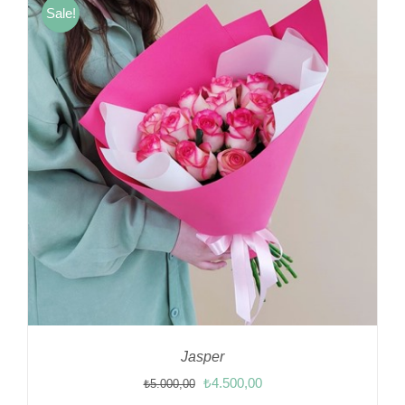
Sale!
Jasper
Orijinal
Şu
₺
4.500,00
₺
5.000,00