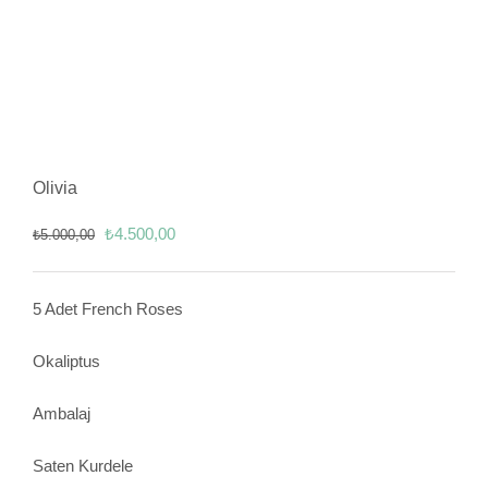
Olivia
Orijinal
Şu
₺
4.500,00
₺
5.000,00
fiyat:
andaki
₺5.000,00.
fiyat:
5 Adet French Roses
₺4.500,00.
Okaliptus
Ambalaj
Saten Kurdele