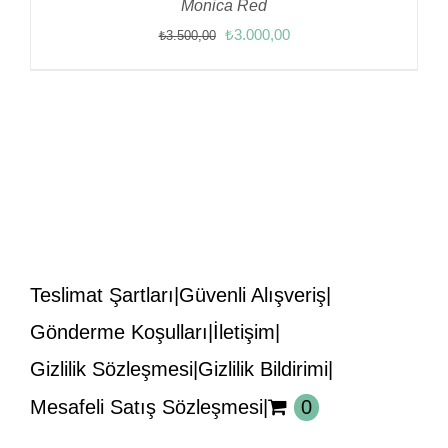
Monica Red
Orijinal
Şu
₺
3.000,00
₺
3.500,00
fiyat:
andaki
₺3.500,00.
fiyat:
₺3.000,00.
Teslimat Şartları
Güvenli Alışveriş
Gönderme Koşulları
İletişim
Gizlilik Sözleşmesi
Gizlilik Bildirimi
Mesafeli Satış Sözleşmesi
0