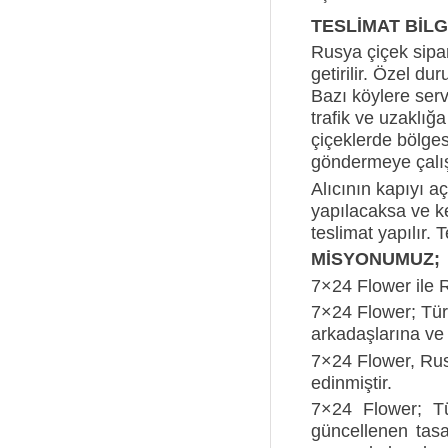
TESLİMAT BİLGİ
Rusya çiçek sipa
getirilir. Özel d
Bazı köylere servi
trafik ve uzaklığa
çiçeklerde bölgese
göndermeye çalışt
Alıcının kapıyı a
yapılacaksa ve ke
teslimat yapılır. 
MİSYONUMUZ;
7×24 Flower ile R
7×24 Flower; Tür
arkadaşlarına ve 
7×24 Flower, Rusy
edinmiştir.
7×24 Flower; Tü
güncellenen tasa