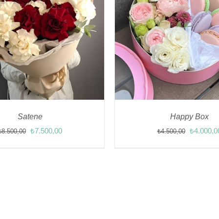
Satene
Happy Box
Orijinal
Şu
Orijinal
₺
7.500,00
₺
4.000,0
₺
8.500,00
₺
4.500,00
fiyat:
andaki
fiyat:
₺8.500,00.
fiyat:
₺4.500,0
₺7.500,00.