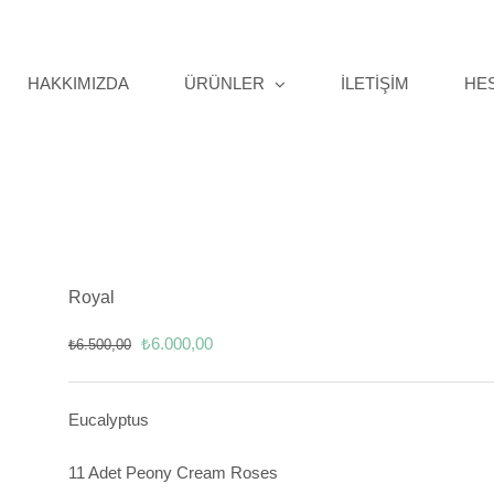
HAKKIMIZDA
ÜRÜNLER
İLETİŞİM
HE
Royal
Orijinal
Şu
₺
6.000,00
₺
6.500,00
fiyat:
andaki
₺6.500,00.
fiyat:
Eucalyptus
₺6.000,00.
11 Adet Peony Cream Roses