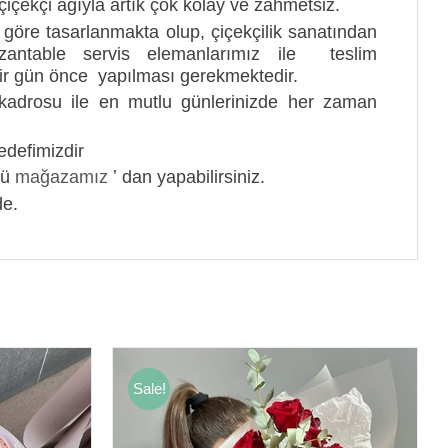
çiçekçi ağıyla artık çok kolay ve zahmetsiz.
göre tasarlanmakta olup, çiçekçilik sanatından
ezantable servis elemanlarımız ile teslim
 bir gün önce yapılması gerekmektedir.
onel kadrosu ile en mutlu günlerinizde her zaman
defimizdir
nü
mağazamız
ʼ dan yapabilirsiniz.
de.
Sale!