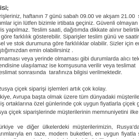
Sİ;
rişleriniz, haftanın 7 günü sabah 09.00 ve akşam 21.00 s
urumlar için lütfen bizimle irtibata geçiniz. Güvenli olmay
s yapılmaz. Teslim saati, dağıtımda dikkate alınır belirtil
 göre farklılık gösterebilir. Siparişler teslim günü ve saa
l ve stok durumuna göre farklılıklar olabilir. Sizler için 
ığımızdan emin olabilirsiniz .
çmaması veya yerinde olmaması gibi durumlarda alıcı tele
ndisine ulaşılamaz ise komşusuna verilir veya teslimat i
Teslimat sonrasında tarafınıza bilgisi verilmektedir.
usya çiçek siparişi işlemleri artık çok kolay.
kiye, Avrupa başta olmak üzere tüm dünyadaki müşterileri
iş ortaklarına özel günlerinde çok uygun fiyatlarla çiçek
a çiçek siparişlerinde müşterilerinin memnuniyetini ilke e
rkiye ve diğer ülkelerdeki müşterilerimizin, Rusya’d
rımlarıyla en taze, modern buketleri, en uygun fiyatla s