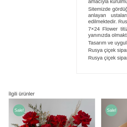
amacıyla kurulmuş
Sitemizde gördüğ
anlayan ustala
edilmektedir. Rus
7×24 Flower titiz
yanınızda olmakt
Tasarım ve uygu
Rusya çiçek sipar
Rusya çiçek sipar
İlgili ürünler
Sale!
Sale!