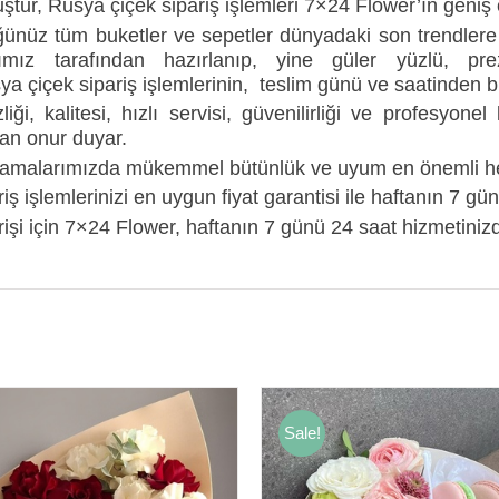
tur, Rusya çiçek sipariş işlemleri 7×24 Flower’ın geniş 
ünüz tüm buketler ve sepetler dünyadaki son trendlere 
rımız tarafından hazırlanıp, yine güler yüzlü, pr
ya çiçek sipariş işlemlerinin, teslim günü ve saatinden
liği, kalitesi, hızlı servisi, güvenilirliği ve profesy
an onur duyar.
lamalarımızda mükemmel bütünlük ve uyum en önemli he
iş işlemlerinizi en uygun fiyat garantisi ile haftanın 7 gü
işi için 7×24 Flower, haftanın 7 günü 24 saat hizmetiniz
Sale!