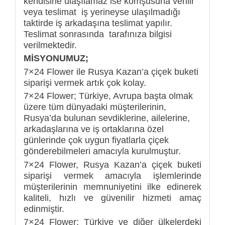
kendisine ulaşılamaz ise komşusuna verilir
veya teslimat iş yerineyse ulaşılmadığı
taktirde iş arkadaşına teslimat yapılır.
Teslimat sonrasında tarafınıza bilgisi
verilmektedir.
MİSYONUMUZ;
7×24 Flower ile Rusya Kazan’a çiçek buketi
siparişi vermek artık çok kolay.
7×24 Flower; Türkiye, Avrupa başta olmak
üzere tüm dünyadaki müşterilerinin,
Rusya’da bulunan sevdiklerine, ailelerine,
arkadaşlarına ve iş ortaklarına özel
günlerinde çok uygun fiyatlarla çiçek
gönderebilmeleri amacıyla kurulmuştur.
7×24 Flower, Rusya Kazan’a çiçek buketi
siparişi vermek amacıyla işlemlerinde
müşterilerinin memnuniyetini ilke edinerek
kaliteli, hızlı ve güvenilir hizmeti amaç
edinmiştir.
7×24 Flower; Türkiye ve diğer ülkelerdeki