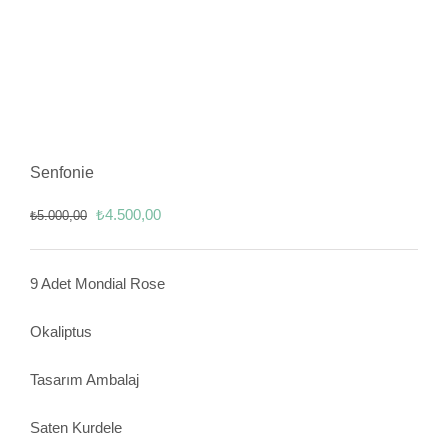
Senfonie
Orijinal
Şu
₺
4.500,00
₺
5.000,00
fiyat:
andaki
₺5.000,00.
fiyat:
9 Adet Mondial Rose
₺4.500,00.
Okaliptus
Tasarım Ambalaj
Saten Kurdele