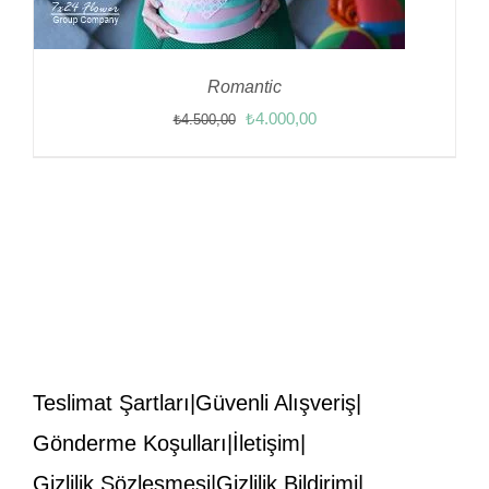
Romantic
Orijinal
Şu
₺
4.000,00
₺
4.500,00
fiyat:
andaki
₺4.500,00.
fiyat:
₺4.000,00.
Teslimat Şartları
Güvenli Alışveriş
Gönderme Koşulları
İletişim
Gizlilik Sözleşmesi
Gizlilik Bildirimi