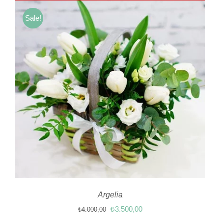
Sale!
Argelia
Orijinal
Şu
₺
3.500,00
₺
4.000,00