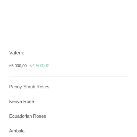
Valerie
Orijinal
Şu
₺
4.500,00
₺
5.000,00
fiyat:
andaki
₺5.000,00.
fiyat:
Peony Shrub Roses
₺4.500,00.
Kenya Rose
Ecuadorian Roses
Ambalaj