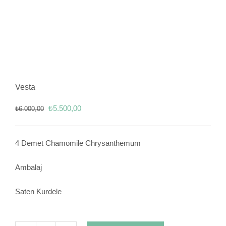
Vesta
Orijinal
Şu
₺
5.500,00
₺
6.000,00
fiyat:
andaki
₺6.000,00.
fiyat:
4 Demet Chamomile Chrysanthemum
₺5.500,00.
Ambalaj
Saten Kurdele