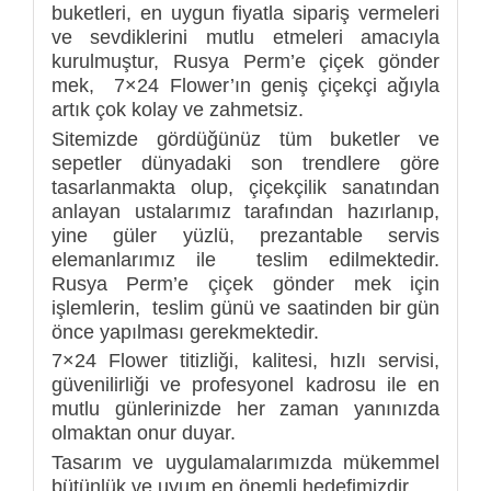
buketleri, en uygun fiyatla sipariş vermeleri
ve sevdiklerini mutlu etmeleri amacıyla
kurulmuştur, Rusya Perm’e çiçek gönder
mek, 7×24 Flower’ın geniş çiçekçi ağıyla
artık çok kolay ve zahmetsiz.
Sitemizde gördüğünüz tüm buketler ve
sepetler dünyadaki son trendlere göre
tasarlanmakta olup, çiçekçilik sanatından
anlayan ustalarımız tarafından hazırlanıp,
yine güler yüzlü, prezantable servis
elemanlarımız ile teslim edilmektedir.
Rusya Perm’e çiçek gönder mek için
işlemlerin, teslim günü ve saatinden bir gün
önce yapılması gerekmektedir.
7×24 Flower titizliği, kalitesi, hızlı servisi,
güvenilirliği ve profesyonel kadrosu ile en
mutlu günlerinizde her zaman yanınızda
olmaktan onur duyar.
Tasarım ve uygulamalarımızda mükemmel
bütünlük ve uyum en önemli hedefimizdir