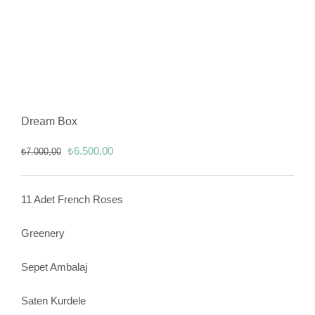
Dream Box
Orijinal
Şu
₺
6.500,00
₺
7.000,00
fiyat:
andaki
₺7.000,00.
fiyat:
11 Adet French Roses
₺6.500,00.
Greenery
Sepet Ambalaj
Saten Kurdele