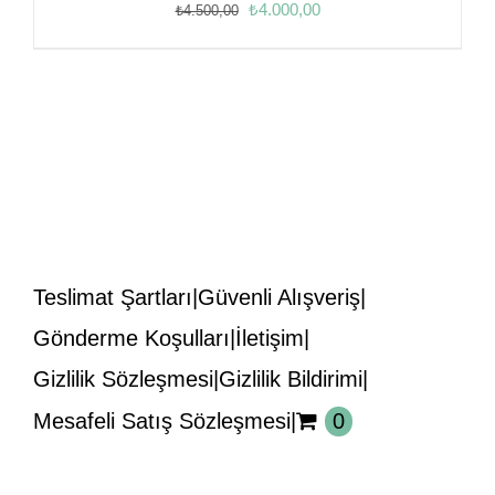
Orijinal
Şu
₺
4.000,00
₺
4.500,00
fiyat:
andaki
₺4.500,00.
fiyat:
₺4.000,00.
Teslimat Şartları
Güvenli Alışveriş
Gönderme Koşulları
İletişim
Gizlilik Sözleşmesi
Gizlilik Bildirimi
Mesafeli Satış Sözleşmesi
0