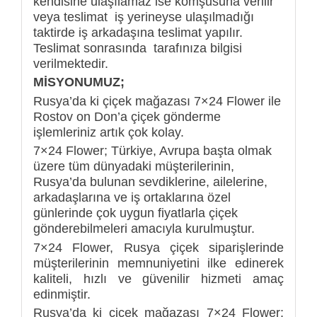
kendisine ulaşılamaz ise komşusuna verilir
veya teslimat iş yerineyse ulaşılmadığı
taktirde iş arkadaşına teslimat yapılır.
Teslimat sonrasında tarafınıza bilgisi
verilmektedir.
MİSYONUMUZ;
Rusya’da ki çiçek mağazası 7×24 Flower ile
Rostov on Don’a çiçek gönderme
işlemleriniz artık çok kolay.
7×24 Flower; Türkiye, Avrupa başta olmak
üzere tüm dünyadaki müşterilerinin,
Rusya’da bulunan sevdiklerine, ailelerine,
arkadaşlarına ve iş ortaklarına özel
günlerinde çok uygun fiyatlarla çiçek
gönderebilmeleri amacıyla kurulmuştur.
7×24 Flower, Rusya çiçek siparişlerinde
müşterilerinin memnuniyetini ilke edinerek
kaliteli, hızlı ve güvenilir hizmeti amaç
edinmiştir.
Rusya’da ki çiçek mağazası 7×24 Flower;